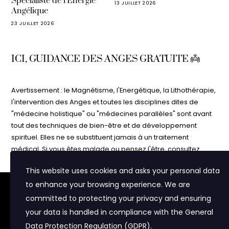
Spécialiste de l’Énergie
13 JUILLET 2026
Angélique
23 JUILLET 2026
ICI, GUIDANCE DES ANGES GRATUITE 👼
Avertissement : le Magnétisme, l'Energétique, la Lithothérapie,
l'intervention des Anges et toutes les disciplines dites de
"médecine holistique" ou "médecines parallèles" sont avant
tout des techniques de bien-être et de développement
spirituel. Elles ne se substituent jamais à un traitement
médical. Si vous êtes malade ou pensez l'être, consultez
votre médecin. N'interrompez jamais un traitement médical
This website uses cookies and asks your personal data
sans l'avis de votre médecin. Les informations contenues
dans ce site vous sont délivrées à but purement informatif et
to enhance your browsing experience. We are
Nous utilisons des cookies pour vous proposer du contenu
adapté à vos centres d'intérêt et pour réaliser des statistiques
d'éveil. Ne croyez pas sur parole tout ce que vous lisez sur
committed to protecting your privacy and ensuring
de visite. Certaines parties du sites (notamment la zone "Mon
Internet ! Faites-en bon usage et faites toujours preuve de
your data is handled in compliance with the
General
Compte") pourront ne pas fonctionner si vous ne les acceptez
prudence, de discernement et d'esprit critique. Vous êtes
Data Protection Regulation (GDPR)
.
pas.