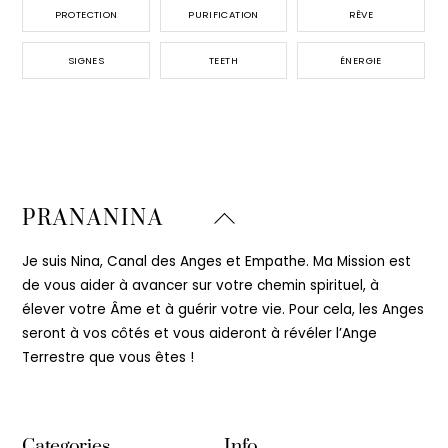
PROTECTION
PURIFICATION
RÊVE
SIGNES
TEETH
ÉNERGIE
Back
PRANANINA
To
Top
Je suis Nina, Canal des Anges et Empathe. Ma Mission est
de vous aider à avancer sur votre chemin spirituel, à
élever votre Âme et à guérir votre vie. Pour cela, les Anges
seront à vos côtés et vous aideront à révéler l’Ange
Terrestre que vous êtes !
Categories
Info