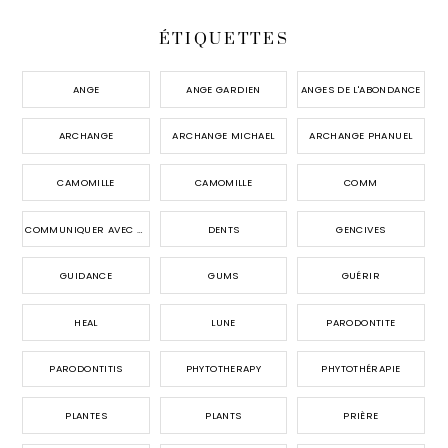
ÉTIQUETTES
ANGE
ANGE GARDIEN
ANGES DE L'ABONDANCE
ARCHANGE
ARCHANGE MICHAEL
ARCHANGE PHANUEL
CAMOMILLE
CAMOMILLE
COMM
COMMUNIQUER AVEC LES ANGES
DENTS
GENCIVES
GUIDANCE
GUMS
GUÉRIR
HEAL
LUNE
PARODONTITE
PARODONTITIS
PHYTOTHERAPY
PHYTOTHÉRAPIE
PLANTES
PLANTS
PRIÈRE