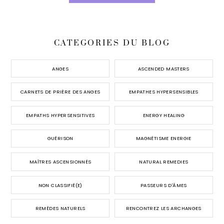
CATEGORIES DU BLOG
ANGES
ASCENDED MASTERS
CARNETS DE PRIÈRE DES ANGES
EMPATHES HYPERSENSIBLES
EMPATHS HYPERSENSITIVES
ENERGY HEALING
GUÉRISON
MAGNÉTISME ENERGIE
MAÎTRES ASCENSIONNÉS
NATURAL REMEDIES
NON CLASSIFIÉ(E)
PASSEURS D'ÂMES
REMÈDES NATURELS
RENCONTREZ LES ARCHANGES