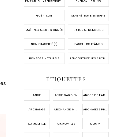
EMPATHS HYPERSENSITIVES
ENERGY HEALING
GUÉRISON
MAGNÉTISME ENERGIE
MAÎTRES ASCENSIONNÉS
NATURAL REMEDIES
NON CLASSIFIÉ(E)
PASSEURS D'ÂMES
REMÈDES NATURELS
RENCONTREZ LES ARCHANGES
ÉTIQUETTES
des
ANGE
ANGE GARDIEN
ANGES DE L'ABONDANCE
ARCHANGE
ARCHANGE MICHAEL
ARCHANGE PHANUEL
CAMOMILLE
CAMOMILLE
COMM