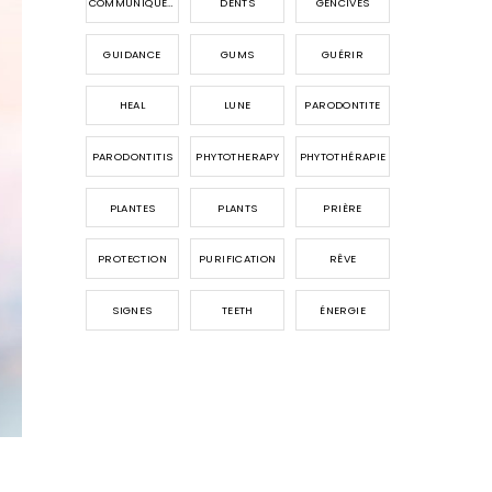
COMMUNIQUER AVEC LES ANGES
DENTS
GENCIVES
GUIDANCE
GUMS
GUÉRIR
HEAL
LUNE
PARODONTITE
PARODONTITIS
PHYTOTHERAPY
PHYTOTHÉRAPIE
PLANTES
PLANTS
PRIÈRE
PROTECTION
PURIFICATION
RÊVE
SIGNES
TEETH
ÉNERGIE