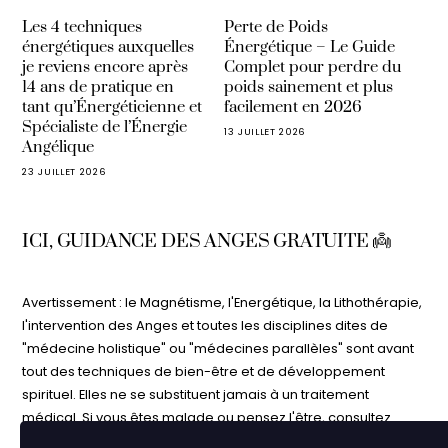
Les 4 techniques
Perte de Poids
énergétiques auxquelles
Énergétique – Le Guide
je reviens encore après
Complet pour perdre du
14 ans de pratique en
poids sainement et plus
tant qu’Énergéticienne et
facilement en 2026
Spécialiste de l’Énergie
13 JUILLET 2026
Angélique
23 JUILLET 2026
ICI, GUIDANCE DES ANGES GRATUITE 👼
Avertissement : le Magnétisme, l'Energétique, la Lithothérapie,
l'intervention des Anges et toutes les disciplines dites de
"médecine holistique" ou "médecines parallèles" sont avant
tout des techniques de bien-être et de développement
spirituel. Elles ne se substituent jamais à un traitement
médical. Si vous êtes malade ou pensez l'être, consultez
votre médecin. N'interrompez jamais un traitement médical