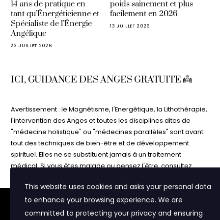
14 ans de pratique en
poids sainement et plus
tant qu’Énergéticienne et
facilement en 2026
Spécialiste de l’Énergie
13 JUILLET 2026
Angélique
23 JUILLET 2026
ICI, GUIDANCE DES ANGES GRATUITE 👼
Avertissement : le Magnétisme, l'Energétique, la Lithothérapie,
l'intervention des Anges et toutes les disciplines dites de
"médecine holistique" ou "médecines parallèles" sont avant
tout des techniques de bien-être et de développement
spirituel. Elles ne se substituent jamais à un traitement
médical. Si vous êtes malade ou pensez l'être, consultez
votre médecin. N'interrompez jamais un traitement médical
This website uses cookies and asks your personal data
sans l'avis de votre médecin. Les informations contenues
to enhance your browsing experience. We are
dans ce site vous sont délivrées à but purement informatif et
Nous utilisons des cookies pour vous proposer du contenu
adapté à vos centres d'intérêt et pour réaliser des statistiques
d'éveil. Ne croyez pas sur parole tout ce que vous lisez sur
committed to protecting your privacy and ensuring
de visite. Certaines parties du sites (notamment la zone "Mon