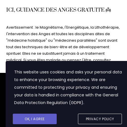
ICI, GUIDANCE DES ANGES GRATUITE 👼
Avertissement : le Magnétisme, l'Energétique, la Lithothérapie,
l'intervention des Anges et toutes les disciplines dites de
"médecine holistique" ou "médecines parallèles" sont avant
tout des techniques de bien-être et de développement
spirituel. Elles ne se substituent jamais à un traitement
médical. Si vous êtes malade ou pensez l'être, consultez
votre médecin. N'interrompez jamais un traitement médical
This website uses cookies and asks your personal data
sans l'avis de votre médecin. Les informations contenues
dans ce site vous sont délivrées à but purement informatif et
to enhance your browsing experience. We are
Nous utilisons des cookies pour vous proposer du contenu
adapté à vos centres d'intérêt et pour réaliser des statistiques
d'éveil. Ne croyez pas sur parole tout ce que vous lisez sur
committed to protecting your privacy and ensuring
de visite. Certaines parties du sites (notamment la zone "Mon
Internet ! Faites-en bon usage et faites toujours preuve de
your data is handled in compliance with the
General
Compte") pourront ne pas fonctionner si vous ne les acceptez
prudence, de discernement et d'esprit critique. Vous êtes
Data Protection Regulation (GDPR)
.
pas.
responsable de votre vie et de votre destinée, ne donnez le
contrôle à personne d'autre ! Namaste
J'accepte
© PranaNina 2020
OK, I AGREE
PRIVACY POLICY
Politique de confidentialité