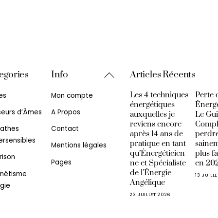
Back
egories
Info
Articles Récents
To
Les 4 techniques
Perte 
es
Mon compte
Top
énergétiques
Énerg
seurs d’Âmes
A Propos
auxquelles je
Le Gu
reviens encore
Compl
athes
Contact
après 14 ans de
perdre
rsensibles
pratique en tant
sainem
Mentions légales
qu’Énergéticien
plus f
rison
Pages
ne et Spécialiste
en 20
de l’Énergie
nétisme
13 JUILL
Angélique
gie
23 JUILLET 2026