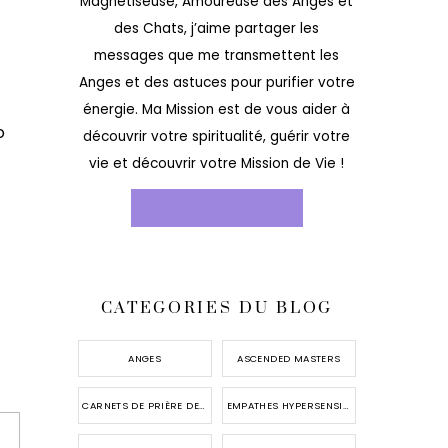
Magnétiseuse, Amoureuse des Anges et
des Chats, j’aime partager les
messages que me transmettent les
Anges et des astuces pour purifier votre
énergie. Ma Mission est de vous aider à
o
découvrir votre spiritualité, guérir votre
vie et découvrir votre Mission de Vie !
EN SAVOIR PLUS
CATEGORIES DU BLOG
ANGES
ASCENDED MASTERS
CARNETS DE PRIÈRE DES ANGES
EMPATHES HYPERSENSIBLES