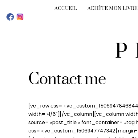
Skip
ACCUEIL
ACHÈTE MON LIVRE
to
content
P
Contact me
[vc_row css= ».vc_custom_1506947846844{
width= »1/6″][/vc_column][vc_column wid
source= »post_title » font_container= »tag:
css= ».vc_custom_1506947747342{margin-top