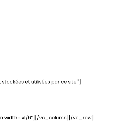
tockées et utilisées par ce site."]
 width= »1/6″][/vc_column][/vc_row]