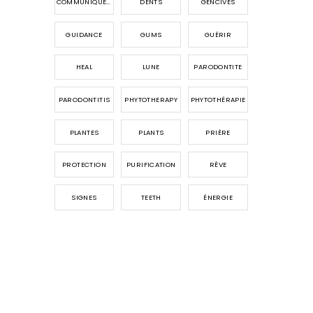
COMMUNIQUER AVEC LES ANGES
DENTS
GENCIVES
GUIDANCE
GUMS
GUÉRIR
HEAL
LUNE
PARODONTITE
PARODONTITIS
PHYTOTHERAPY
PHYTOTHÉRAPIE
PLANTES
PLANTS
PRIÈRE
PROTECTION
PURIFICATION
RÊVE
SIGNES
TEETH
ÉNERGIE