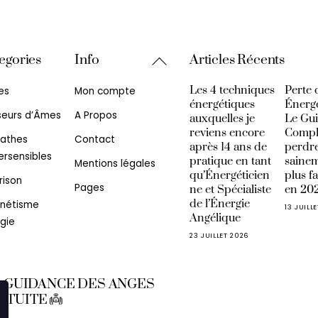
Back
egories
Info
Articles Récents
To
Les 4 techniques
Perte 
es
Mon compte
Top
énergétiques
Énerg
seurs d’Âmes
A Propos
auxquelles je
Le Gu
reviens encore
Compl
athes
Contact
après 14 ans de
perdre
rsensibles
pratique en tant
sainem
Mentions légales
qu’Énergéticien
plus f
rison
Pages
ne et Spécialiste
en 20
de l’Énergie
nétisme
13 JUILL
Angélique
gie
23 JUILLET 2026
I, GUIDANCE DES ANGES
ATUITE 👼