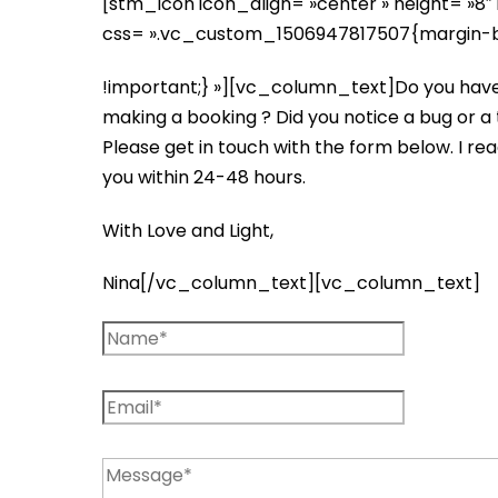
[stm_icon icon_align= »center » height= »8″
css= ».vc_custom_1506947817507{margin-b
!important;} »][vc_column_text]Do you have 
making a booking ? Did you notice a bug or a 
Please get in touch with the form below. I rea
you within 24-48 hours.
With Love and Light,
Nina[/vc_column_text][vc_column_text]