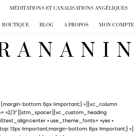
MÉDITATIONS ET CANALISATIONS ANGÉLIQUES
BOUTIQUE
BLOG
A PROPOS
MON COMPTE
RANANI
margin-bottom: 6px !important;} »][vc_column
th= »2/3″][stm_spacer][vc_custom_heading
h1|text_align:center » use_theme_fonts= »yes »
: 13px !important;margin-bottom: 8px !important;} »]