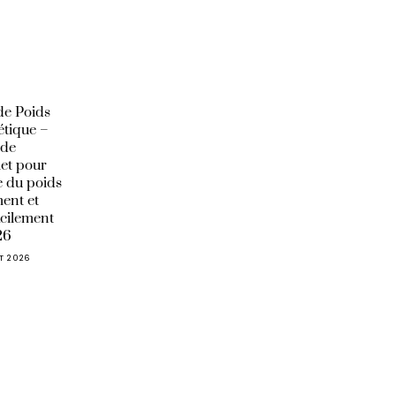
de Poids
étique –
ide
et pour
 du poids
ent et
acilement
26
ET 2026