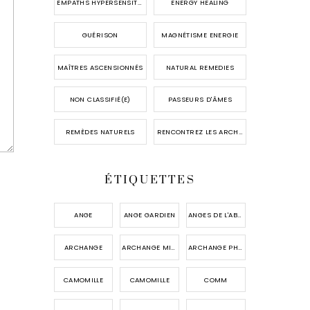
EMPATHS HYPERSENSITIVES
ENERGY HEALING
GUÉRISON
MAGNÉTISME ENERGIE
MAÎTRES ASCENSIONNÉS
NATURAL REMEDIES
NON CLASSIFIÉ(E)
PASSEURS D'ÂMES
REMÈDES NATURELS
RENCONTREZ LES ARCHANGES
ÉTIQUETTES
ANGE
ANGE GARDIEN
ANGES DE L'ABONDANCE
ARCHANGE
ARCHANGE MICHAEL
ARCHANGE PHANUEL
CAMOMILLE
CAMOMILLE
COMM