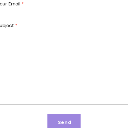
our Email
*
ubject
*
Send