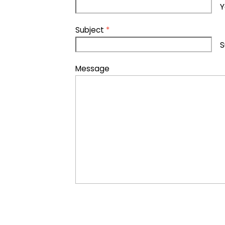
Y
Subject
*
S
Message