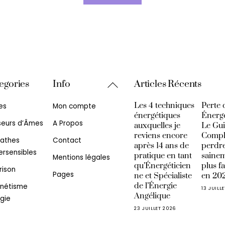
Back
egories
Info
Articles Récents
To
Les 4 techniques
Perte 
es
Mon compte
Top
énergétiques
Énerg
seurs d’Âmes
A Propos
auxquelles je
Le Gu
reviens encore
Compl
athes
Contact
après 14 ans de
perdre
rsensibles
pratique en tant
sainem
Mentions légales
qu’Énergéticien
plus f
rison
Pages
ne et Spécialiste
en 20
de l’Énergie
nétisme
13 JUILL
Angélique
gie
23 JUILLET 2026