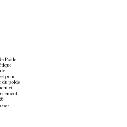
de Poids
étique –
ide
et pour
 du poids
ent et
acilement
26
ET 2026