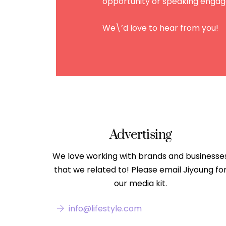
opportunity or speaking eng
We\’d love to hear from you!
Advertising
We love working with brands and businesse
that we related to! Please email Jiyoung fo
our media kit.
info@lifestyle.com