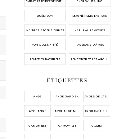
EMPATHS HYPERSENSITIVES
ENERGY HEALING
GUÉRISON
MAGNÉTISME ENERGIE
MAÎTRES ASCENSIONNÉS
NATURAL REMEDIES
NON CLASSIFIÉ(E)
PASSEURS D'ÂMES
REMÈDES NATURELS
RENCONTREZ LES ARCHANGES
ÉTIQUETTES
ANGE
ANGE GARDIEN
ANGES DE L'ABONDANCE
ARCHANGE
ARCHANGE MICHAEL
ARCHANGE PHANUEL
CAMOMILLE
CAMOMILLE
COMM