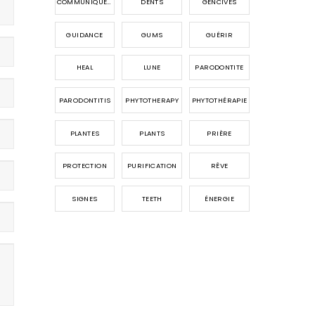
COMMUNIQUER AVEC LES ANGES
DENTS
GENCIVES
GUIDANCE
GUMS
GUÉRIR
HEAL
LUNE
PARODONTITE
PARODONTITIS
PHYTOTHERAPY
PHYTOTHÉRAPIE
PLANTES
PLANTS
PRIÈRE
PROTECTION
PURIFICATION
RÊVE
SIGNES
TEETH
ÉNERGIE