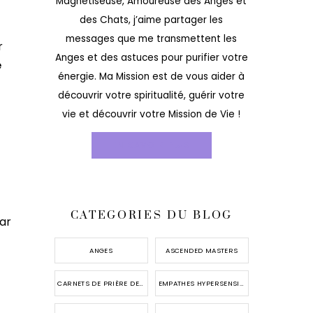
Magnétiseuse, Amoureuse des Anges et
des Chats, j’aime partager les
messages que me transmettent les
r
Anges et des astuces pour purifier votre
e
énergie. Ma Mission est de vous aider à
découvrir votre spiritualité, guérir votre
vie et découvrir votre Mission de Vie !
EN SAVOIR PLUS
CATEGORIES DU BLOG
ar
ANGES
ASCENDED MASTERS
CARNETS DE PRIÈRE DES ANGES
EMPATHES HYPERSENSIBLES