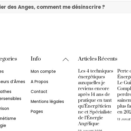
rrier des Anges, comment me désinscrire ?
Back
egories
Info
Articles Récents
To
Les 4 techniques
Perte 
es
Mon compte
Top
énergétiques
Énerg
seurs d’Âmes
A Propos
auxquelles je
Le Gu
reviens encore
Compl
athes
Contact
après 14 ans de
perdre
rsensibles
pratique en tant
sainem
Mentions légales
qu’Énergéticien
plus f
rison
Pages
ne et Spécialiste
en 20
de l’Énergie
nétisme
13 JUILL
Angélique
gie
23 JUILLET 2026