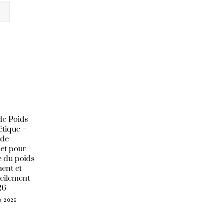
de Poids
étique –
ide
et pour
 du poids
ent et
acilement
26
ET 2026