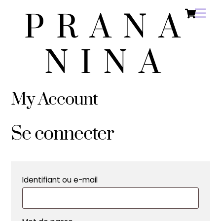
Ca
Skip
Men
PRANA
to
content
NINA
My Account
Se connecter
Obligatoire
Identifiant ou e-mail