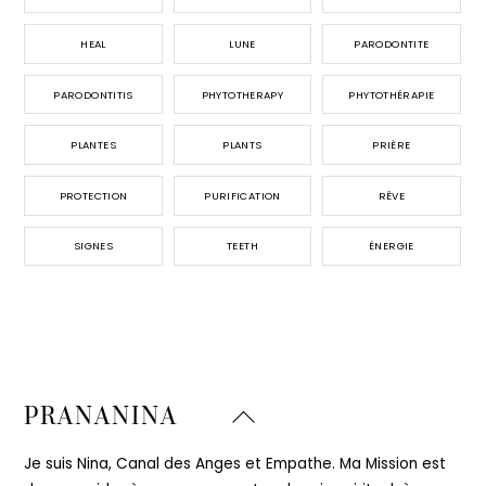
HEAL
LUNE
PARODONTITE
PARODONTITIS
PHYTOTHERAPY
PHYTOTHÉRAPIE
PLANTES
PLANTS
PRIÈRE
PROTECTION
PURIFICATION
RÊVE
SIGNES
TEETH
ÉNERGIE
Back
PRANANINA
To
Top
Je suis Nina, Canal des Anges et Empathe. Ma Mission est