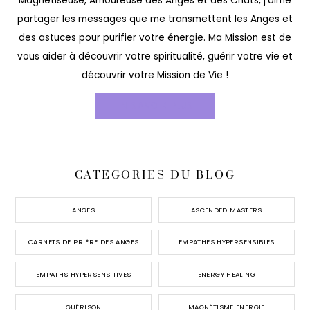
Magnétiseuse, Amoureuse des Anges et des Chats, j’aime
partager les messages que me transmettent les Anges et
des astuces pour purifier votre énergie. Ma Mission est de
vous aider à découvrir votre spiritualité, guérir votre vie et
découvrir votre Mission de Vie !
EN SAVOIR PLUS
CATEGORIES DU BLOG
ANGES
ASCENDED MASTERS
CARNETS DE PRIÈRE DES ANGES
EMPATHES HYPERSENSIBLES
EMPATHS HYPERSENSITIVES
ENERGY HEALING
GUÉRISON
MAGNÉTISME ENERGIE