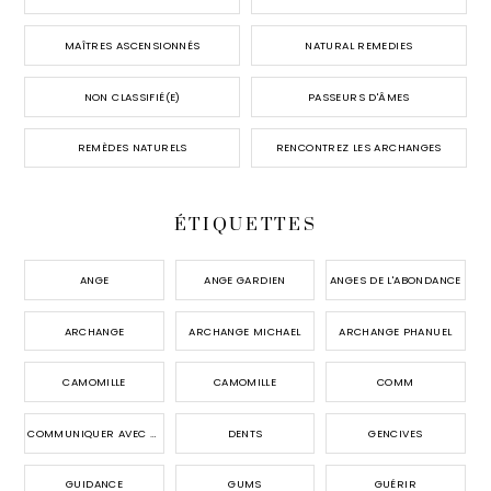
MAÎTRES ASCENSIONNÉS
NATURAL REMEDIES
NON CLASSIFIÉ(E)
PASSEURS D'ÂMES
REMÈDES NATURELS
RENCONTREZ LES ARCHANGES
ÉTIQUETTES
ANGE
ANGE GARDIEN
ANGES DE L'ABONDANCE
ARCHANGE
ARCHANGE MICHAEL
ARCHANGE PHANUEL
CAMOMILLE
CAMOMILLE
COMM
COMMUNIQUER AVEC LES ANGES
DENTS
GENCIVES
GUIDANCE
GUMS
GUÉRIR