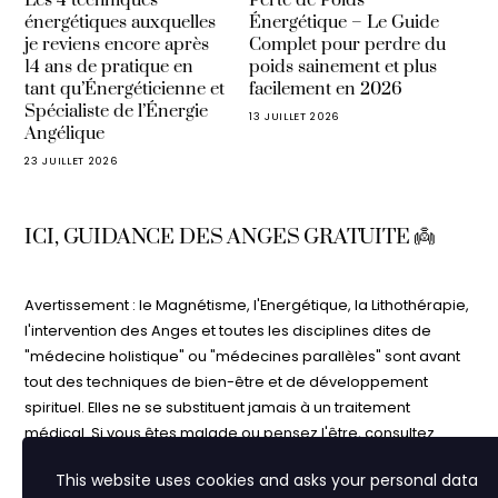
énergétiques auxquelles
Énergétique – Le Guide
je reviens encore après
Complet pour perdre du
14 ans de pratique en
poids sainement et plus
tant qu’Énergéticienne et
facilement en 2026
Spécialiste de l’Énergie
13 JUILLET 2026
Angélique
23 JUILLET 2026
ICI, GUIDANCE DES ANGES GRATUITE 👼
Avertissement : le Magnétisme, l'Energétique, la Lithothérapie,
l'intervention des Anges et toutes les disciplines dites de
"médecine holistique" ou "médecines parallèles" sont avant
tout des techniques de bien-être et de développement
spirituel. Elles ne se substituent jamais à un traitement
médical. Si vous êtes malade ou pensez l'être, consultez
votre médecin. N'interrompez jamais un traitement médical
This website uses cookies and asks your personal data
sans l'avis de votre médecin. Les informations contenues