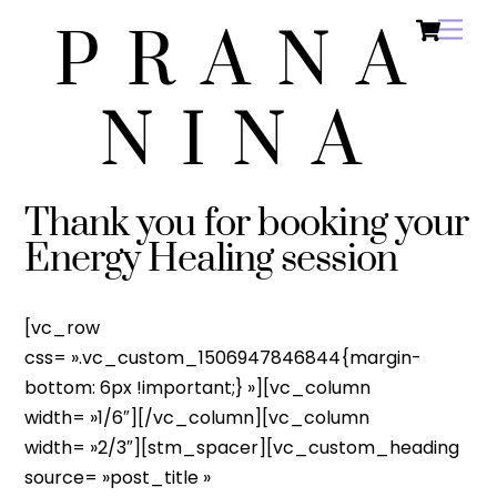
Ca
Skip
Men
PRANA
to
content
NINA
Thank you for booking your
Energy Healing session
[vc_row
css= ».vc_custom_1506947846844{margin-
bottom: 6px !important;} »][vc_column
width= »1/6″][/vc_column][vc_column
width= »2/3″][stm_spacer][vc_custom_heading
source= »post_title »