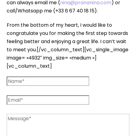
can always email me (
nina@prananina.com
) or
call/Whatsapp me (+33 6 67 40 18 15).
From the bottom of my heart, I would like to
congratulate you for making the first step towards
feeling better and enjoying a great life. I can’t wait
to meet you.[/vc_column_text][vc_single_image
image= »4932″ img_size= »medium »]
[vc_column_text]