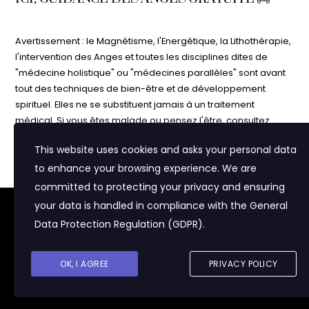
Avertissement : le Magnétisme, l'Energétique, la Lithothérapie,
l'intervention des Anges et toutes les disciplines dites de
"médecine holistique" ou "médecines parallèles" sont avant
tout des techniques de bien-être et de développement
spirituel. Elles ne se substituent jamais à un traitement
médical. Si vous êtes malade ou pensez l'être, consultez
votre médecin. N'interrompez jamais un traitement médical
This website uses cookies and asks your personal data
sans l'avis de votre médecin. Les informations contenues
dans ce site vous sont délivrées à but purement informatif et
to enhance your browsing experience. We are
d'éveil. Ne croyez pas sur parole tout ce que vous lisez sur
committed to protecting your privacy and ensuring
Internet ! Faites-en bon usage et faites toujours preuve de
your data is handled in compliance with the
General
Nous utilisons des cookies pour vous proposer du contenu
prudence, de discernement et d'esprit critique. Vous êtes
adapté à vos centres d'intérêt et pour réaliser des statistiques
Data Protection Regulation (GDPR)
.
responsable de votre vie et de votre destinée, ne donnez le
de visite. Certaines parties du sites (notamment la zone "Mon
contrôle à personne d'autre ! Namaste
Compte") pourront ne pas fonctionner si vous ne les acceptez
pas.
© PranaNina 2020
OK, I AGREE
PRIVACY POLICY
J'accepte
Politique de confidentialité