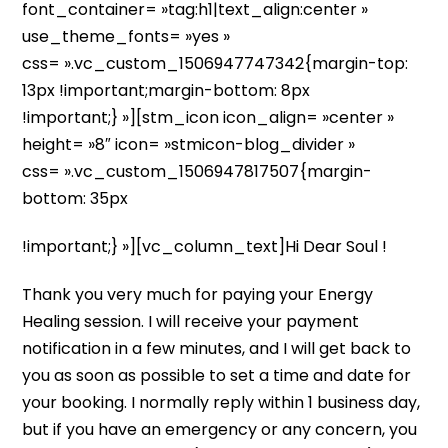
font_container= »tag:h1|text_align:center »
use_theme_fonts= »yes »
css= ».vc_custom_1506947747342{margin-top:
13px !important;margin-bottom: 8px
!important;} »][stm_icon icon_align= »center »
height= »8″ icon= »stmicon-blog_divider »
css= ».vc_custom_1506947817507{margin-
bottom: 35px
!important;} »][vc_column_text]Hi Dear Soul !
Thank you very much for paying your Energy
Healing session. I will receive your payment
notification in a few minutes, and I will get back to
you as soon as possible to set a time and date for
your booking. I normally reply within 1 business day,
but if you have an emergency or any concern, you