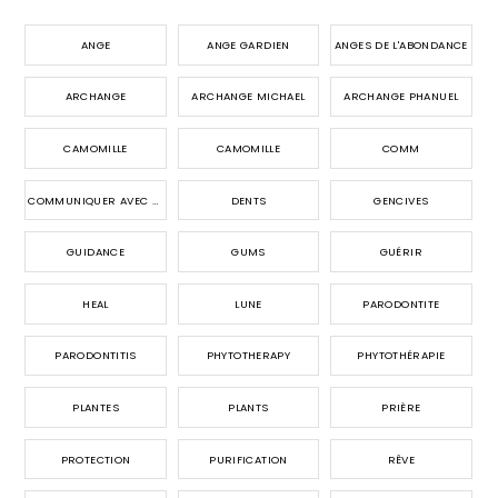
ANGE
ANGE GARDIEN
ANGES DE L'ABONDANCE
ARCHANGE
ARCHANGE MICHAEL
ARCHANGE PHANUEL
CAMOMILLE
CAMOMILLE
COMM
COMMUNIQUER AVEC LES ANGES
DENTS
GENCIVES
GUIDANCE
GUMS
GUÉRIR
HEAL
LUNE
PARODONTITE
PARODONTITIS
PHYTOTHERAPY
PHYTOTHÉRAPIE
PLANTES
PLANTS
PRIÈRE
PROTECTION
PURIFICATION
RÊVE