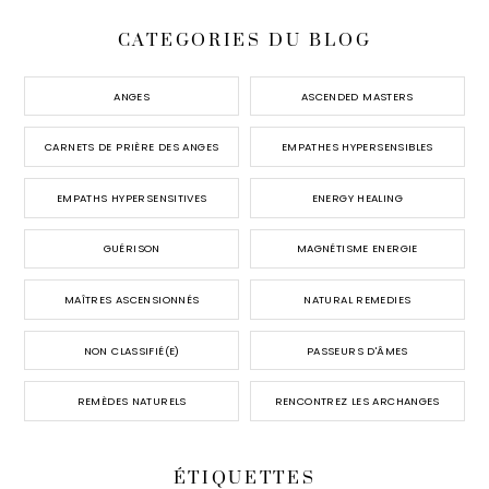
CATEGORIES DU BLOG
ANGES
ASCENDED MASTERS
CARNETS DE PRIÈRE DES ANGES
EMPATHES HYPERSENSIBLES
EMPATHS HYPERSENSITIVES
ENERGY HEALING
GUÉRISON
MAGNÉTISME ENERGIE
MAÎTRES ASCENSIONNÉS
NATURAL REMEDIES
NON CLASSIFIÉ(E)
PASSEURS D'ÂMES
REMÈDES NATURELS
RENCONTREZ LES ARCHANGES
ÉTIQUETTES