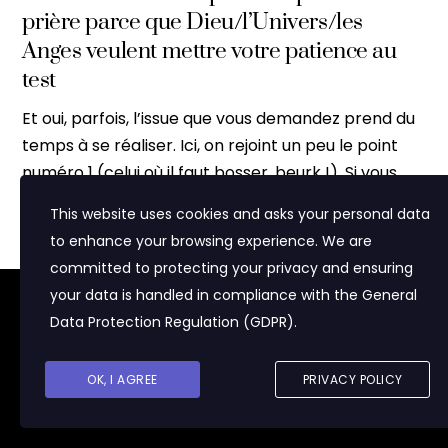
prière parce que Dieu/l’Univers/les
Anges veulent mettre votre patience au
test
Et oui, parfois, l’issue que vous demandez prend du
temps à se réaliser. Ici, on rejoint un peu le point
numéro 1 (celui où il faut bosser, beurk !). Si vous
demandez de la richesse, il y a de nombreuses
This website uses cookies and asks your personal data
étapes avant d’y parvenir. Comme il a déjà été
to enhance your browsing experience. We are
établi, il est assez difficile de gagner au loto ou de
committed to protecting your privacy and ensuring
rencontrer l’homme/la femme parfait(e). Petit à
your data is handled in compliance with the
General
Nous utilisons des cookies pour vous proposer du contenu
petit l’oiseau fait son nid, non ? Laissez le temps au
adapté à vos centres d'intérêt et pour réaliser des statistiques
Data Protection Regulation (GDPR)
.
temps… Le lâcher-prise est important pour aider
de visite. Certaines parties du sites (notamment la zone "Mon
Compte") pourront ne pas fonctionner si vous ne les acceptez
une prière à se concrétiser. Mettre de la conviction
pas.
OK, I AGREE
PRIVACY POLICY
dans sa prière, c’est important. Mais de l’obsession,
J'accepte
Politique de confidentialité
c’est trop !