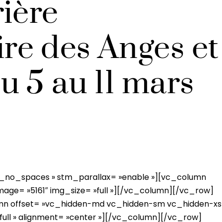
ière
e des Anges et
u 5 au 11 mars
_no_spaces » stm_parallax= »enable »][vc_column
mage= »5161″ img_size= »full »][/vc_column][/vc_row]
mn offset= »vc_hidden-md vc_hidden-sm vc_hidden-xs 
full » alignment= »center »][/vc_column][/vc_row]