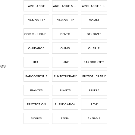
ARCHANGE
ARCHANGE MICHAEL
ARCHANGE PHANUEL
CAMOMILLE
CAMOMILLE
COMM
COMMUNIQUER AVEC LES ANGES
DENTS
GENCIVES
GUIDANCE
GUMS
GUÉRIR
HEAL
LUNE
PARODONTITE
nes
PARODONTITIS
PHYTOTHERAPY
PHYTOTHÉRAPIE
PLANTES
PLANTS
PRIÈRE
PROTECTION
PURIFICATION
RÊVE
SIGNES
TEETH
ÉNERGIE