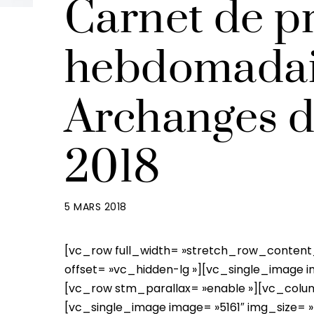
Carnet de pr
hebdomadair
Archanges d
2018
5 MARS 2018
[vc_row full_width= »stretch_row_content
offset= »vc_hidden-lg »][vc_single_image i
[vc_row stm_parallax= »enable »][vc_colu
[vc_single_image image= »5161″ img_size= »