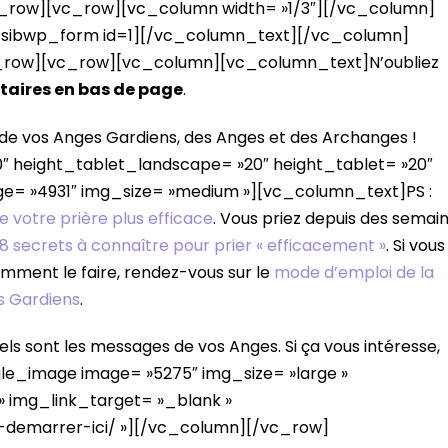
_row][vc_row][vc_column width= »1/3″][/vc_column]
[sibwp_form id=1][/vc_column_text][/vc_column]
c_row][vc_row][vc_column][vc_column_text]N’oubliez
aires en bas de page
.
 de vos Anges Gardiens, des Anges et des Archanges !
 height_tablet_landscape= »20″ height_tablet= »20″
e= »4931″ img_size= »medium »][vc_column_text]PS :
e votre prière plus efficace
. Vous priez depuis des semai
8 secrets à connaître pour prier « efficacement »
. Si vous
mment le faire, rendez-vous sur le
mode d’emploi de la
s Gardiens
.
s sont les messages de vos Anges. Si ça vous intéresse,
le_image image= »5275″ img_size= »large »
 » img_link_target= »_blank »
-demarrer-ici/ »][/vc_column][/vc_row]