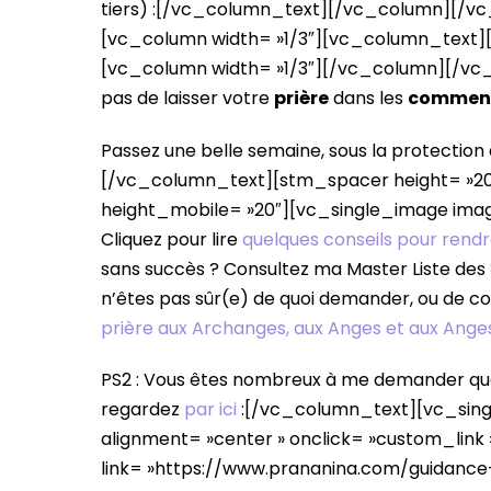
tiers) :
[/vc_column_text][/vc_column][/vc
[vc_column width= »1/3″][vc_column_text]
[vc_column width= »1/3″][/vc_column][/v
pas de laisser votre
prière
dans les
comment
Passez une belle semaine, sous la protection
[/vc_column_text][stm_spacer height= »20″
height_mobile= »20″][vc_single_image imag
Cliquez pour lire
quelques conseils pour rendr
sans succès ? Consultez ma Master Liste des
n’êtes pas sûr(e) de quoi demander, ou de co
prière aux Archanges, aux Anges et aux Ange
PS2 : Vous êtes nombreux à me demander quel
regardez
par ici
:[/vc_column_text][vc_sing
alignment= »center » onclick= »custom_link
link= »https://www.prananina.com/guidance