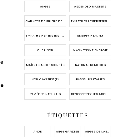
ANGES
ASCENDED MASTERS
CARNETS DE PRIÈRE DES ANGES
EMPATHES HYPERSENSIBLES
EMPATHS HYPERSENSITIVES
ENERGY HEALING
GUÉRISON
MAGNÉTISME ENERGIE
ue
MAÎTRES ASCENSIONNÉS
NATURAL REMEDIES
NON CLASSIFIÉ(E)
PASSEURS D'ÂMES
ce
REMÈDES NATURELS
RENCONTREZ LES ARCHANGES
ÉTIQUETTES
ANGE
ANGE GARDIEN
ANGES DE L'ABONDANCE