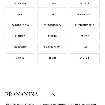
GUIDANCE
GUMS
GUÉRIR
HEAL
LUNE
PARODONTITE
PARODONTITIS
PHYTOTHERAPY
PHYTOTHÉRAPIE
PLANTES
PLANTS
PRIÈRE
PROTECTION
PURIFICATION
RÊVE
SIGNES
TEETH
ÉNERGIE
Back
PRANANINA
To
Top
Je suis Nina, Canal des Anges et Empathe. Ma Mission est