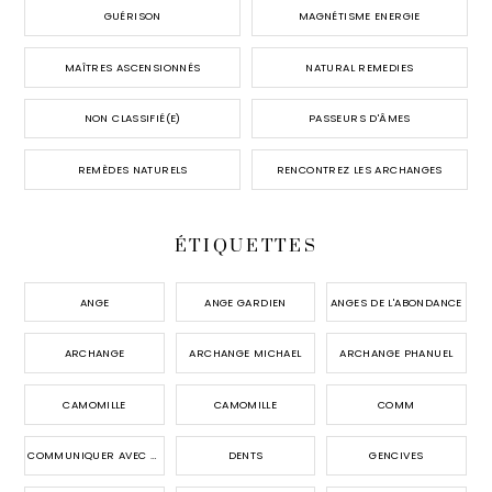
GUÉRISON
MAGNÉTISME ENERGIE
MAÎTRES ASCENSIONNÉS
NATURAL REMEDIES
NON CLASSIFIÉ(E)
PASSEURS D'ÂMES
REMÈDES NATURELS
RENCONTREZ LES ARCHANGES
ÉTIQUETTES
ANGE
ANGE GARDIEN
ANGES DE L'ABONDANCE
ARCHANGE
ARCHANGE MICHAEL
ARCHANGE PHANUEL
CAMOMILLE
CAMOMILLE
COMM
COMMUNIQUER AVEC LES ANGES
DENTS
GENCIVES